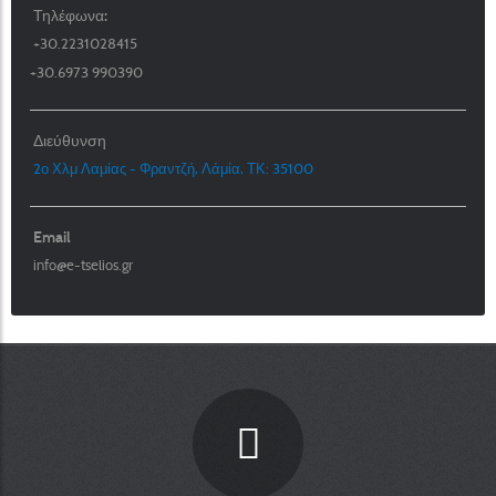
Τηλέφωνα:
+30.2231028415
+30.6973 990390
Διεύθυνση
2ο Χλμ Λαμίας - Φραντζή, Λάμία, ΤΚ: 35100
Email
info@e-tselios.gr