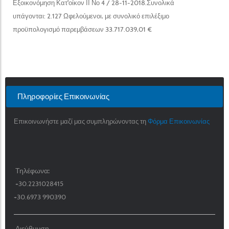
Εξοικονόμηση Κατ'οίκον ΙΙ Νο 4 / 28-11-2018.Συνολικά
υπάγονται: 2.127 Ωφελούμενοι, με συνολικό επιλέξιμο
προϋπολογισμό παρεμβάσεων 33.717.039,01 €
Πληροφορίες Επικοινωνίας
Επικοινωνήστε μαζί μας συμπληρώνοντας τη
Φόρμα Επικοινωνίας
Τηλέφωνα:
+30.2231028415
+30.6973 990390
Διεύθυνση