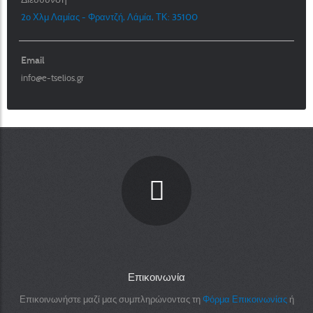
2ο Χλμ Λαμίας - Φραντζή, Λάμία, ΤΚ: 35100
Email
info@e-tselios.gr
Επικοινωνία
Επικοινωνήστε μαζί μας συμπληρώνοντας τη
Φόρμα Επικοινωνίας
ή