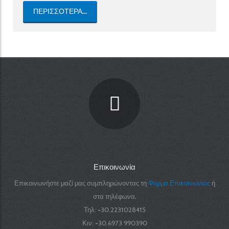
ΠΕΡΙΣΣΌΤΕΡΑ...
Επικοινωνία
Επικοινωνήστε μαζί μας συμπληρώνοντας τη
Φόρμα Επικοινωνίας
ή
στα τηλέφωνα,
Τηλ: +30.2231028415
Κιν: +30.6973 990390