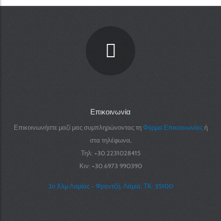
Επικοινωνία
Επικοινωνήστε μαζί μας συμπληρώνοντας τη
Φόρμα Επικοινωνίας
ή
στα τηλέφωνα,
Τηλ: +30.2231028415
Κιν: +30.6973 990390
2ο Χλμ Λαμίας - Φραντζή, Λάμία, ΤΚ: 35100