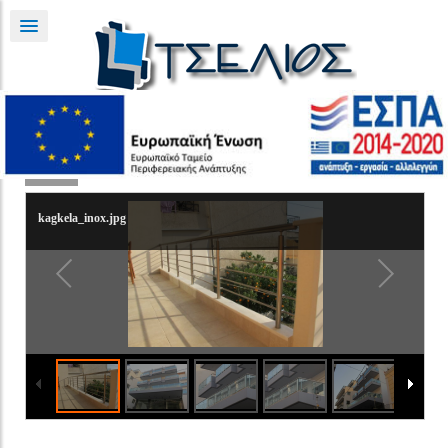
« Back
kagkela_inox.jpg