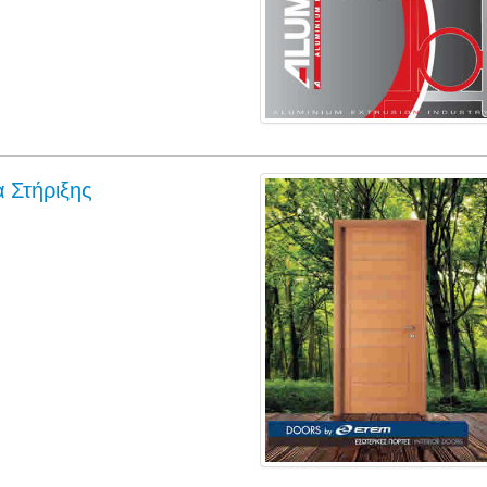
α Στήριξης